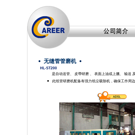
无缝管管磨机
HL-ST200
是自动送管、 皮帶研磨 、 表面上油或上臘、 输送 
此纸管研磨机配备有强力纸尘吸除机，确保工作周